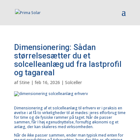
Dimensionering: Sådan
størrelsesætter du et
solcelleanlæg ud fra lastprofil
og tagareal
af
Stine
|
feb 16, 2026
|
Solceller
Dimensionering af et solcelleanlæg til erhverv er i praksis en
øvelse i at få to virkeligheder til at mødes: jeres elforbrug time
for time og de fysiske rammer på taget. Når de passer
sammen, får I høj egenudnyttelse, fornuftig økonomi og et
anlæg, der kan
skaleres med virksomheden
.
Når de ikke passer sammen, ender man typisk med enten for
meget produktion på tidspunkter, hvor der ikke er afsætning