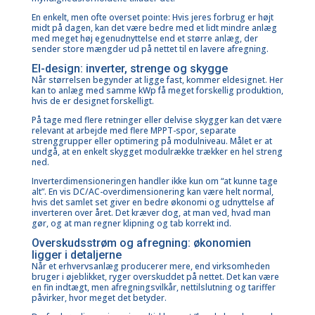
En enkelt, men ofte overset pointe: Hvis jeres forbrug er højt
midt på dagen, kan det være bedre med et lidt mindre anlæg
med meget høj egenudnyttelse end et større anlæg, der
sender store mængder ud på nettet til en lavere afregning.
El-design: inverter, strenge og skygge
Når størrelsen begynder at ligge fast, kommer eldesignet. Her
kan to anlæg med samme kWp få meget forskellig produktion,
hvis de er designet forskelligt.
På tage med flere retninger eller delvise skygger kan det være
relevant at arbejde med flere MPPT-spor, separate
strenggrupper eller optimering på modulniveau. Målet er at
undgå, at en enkelt skygget modulrække trækker en hel streng
ned.
Inverterdimensioneringen
handler ikke kun om “at kunne tage
alt”. En vis DC/AC-overdimensionering kan være helt normal,
hvis det samlet set giver en bedre økonomi og udnyttelse af
inverteren over året. Det kræver dog, at man ved, hvad man
gør, og at man regner klipning og tab korrekt ind.
Overskudsstrøm og afregning: økonomien
ligger i detaljerne
Når et erhvervsanlæg producerer mere, end virksomheden
bruger i øjeblikket, ryger overskuddet på nettet. Det kan være
en fin indtægt, men
afregningsvilkår, nettilslutning og tariffer
påvirker, hvor meget det betyder.