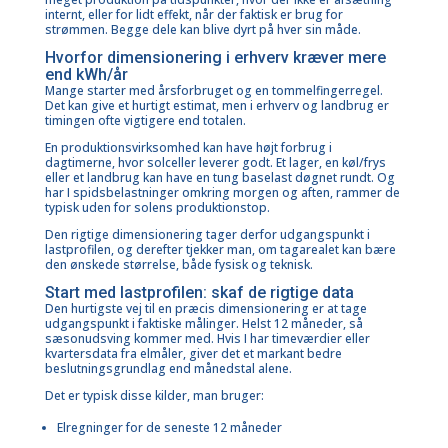
internt, eller for lidt effekt, når der faktisk er brug for
strømmen. Begge dele kan blive dyrt på hver sin måde.
Hvorfor dimensionering i erhverv kræver mere
end kWh/år
Mange starter med årsforbruget og en tommelfingerregel.
Det kan give et hurtigt estimat, men i erhverv og landbrug er
timingen ofte vigtigere end totalen.
En produktionsvirksomhed kan have højt forbrug i
dagtimerne, hvor solceller leverer godt. Et lager, en køl/frys
eller et landbrug kan have en tung baselast døgnet rundt. Og
har I spidsbelastninger omkring morgen og aften, rammer de
typisk uden for solens produktionstop.
Den rigtige dimensionering tager derfor udgangspunkt i
lastprofilen
, og derefter tjekker man, om tagarealet kan bære
den ønskede størrelse, både fysisk og teknisk.
Start med lastprofilen: skaf de rigtige data
Den hurtigste vej til en præcis dimensionering er at tage
udgangspunkt i faktiske målinger. Helst 12 måneder, så
sæsonudsving kommer med. Hvis I har timeværdier eller
kvartersdata fra elmåler, giver det et markant bedre
beslutningsgrundlag end månedstal alene.
Det er typisk disse kilder, man bruger:
Elregninger for de seneste 12 måneder