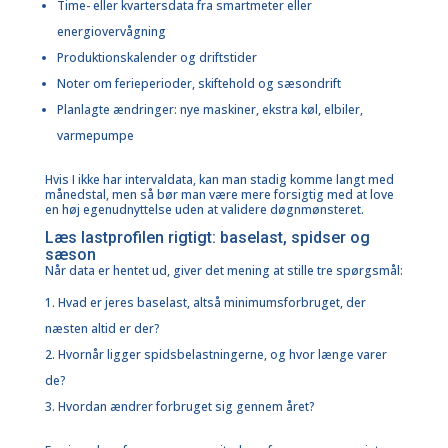
Time- eller kvartersdata fra smartmeter eller
energiovervågning
Produktionskalender og driftstider
Noter om ferieperioder, skiftehold og sæsondrift
Planlagte ændringer: nye maskiner, ekstra køl, elbiler,
varmepumpe
Hvis I ikke har intervaldata, kan man stadig komme langt med
månedstal, men så bør man være mere forsigtig med at love
en høj egenudnyttelse uden at validere døgnmønsteret.
Læs lastprofilen rigtigt: baselast, spidser og
sæson
Når data er hentet ud, giver det mening at stille tre spørgsmål:
Hvad er jeres baselast, altså minimumsforbruget, der
næsten altid er der?
Hvornår ligger spidsbelastningerne, og hvor længe varer
de?
Hvordan ændrer forbruget sig gennem året?