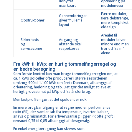
udbyttet
optimering på
mærkbart
modulniveau
Færre moduler,
Gennemføringer
flere delstrenge,
Obstruktioner
giver “huller” i
mere komplekst
layout
eldesign
Arealet til
Sikkerheds-
Adgang og
moduler bliver
og
afstande skal
mindre end man
servicezoner
respekteres
tror ud fra m²
alene
Fra kWh til kWp: en hurtig tommelfingerregel og
en bedre beregning
Som første kontrol kan man bruge tommelfingerreglen om, at
ca. 1 kWp solceller ofte producerer i størrelsesordenen
omkring 900 til 1.100 kWh om året i Danmark, afhængigt af
orientering, hældning og tab. Det gør det muligt at lave et
hurtigt grovestimat på kWp ud fra årsforbrug.
Men lastprofilen gør, at det sjældent er nok.
En mere brugbar tilgang er at regne med en performance
ratio (PR), der samler tab fra temperatur, inverter, kabler,
snavs og mismatch. For erhvervsanlæg ligger PR ofte groft i
niveauet 0,75 til 0,85 afhængigt af designvalg.
En enkel energiberegning kan skrives som: