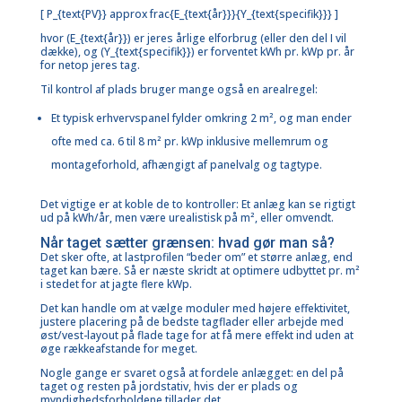
[ P_{text{PV}} approx frac{E_{text{år}}}{Y_{text{specifik}}} ]
hvor (E_{text{år}}) er jeres årlige elforbrug (eller den del I vil
dække), og (Y_{text{specifik}}) er forventet kWh pr. kWp pr. år
for netop jeres tag.
Til kontrol af plads bruger mange også en arealregel:
Et typisk erhvervspanel fylder omkring 2 m², og man ender
ofte med ca. 6 til 8 m² pr. kWp inklusive mellemrum og
montageforhold, afhængigt af panelvalg og tagtype.
Det vigtige er at koble de to kontroller: Et anlæg kan se rigtigt
ud på kWh/år, men være urealistisk på m², eller omvendt.
Når taget sætter grænsen: hvad gør man så?
Det sker ofte, at lastprofilen “beder om” et større anlæg, end
taget kan bære. Så er næste skridt at optimere udbyttet pr. m²
i stedet for at jagte flere kWp.
Det kan handle om at vælge moduler med højere effektivitet,
justere placering på de bedste tagflader eller arbejde med
øst/vest-layout på
flade tage
for at få mere effekt ind uden at
øge rækkeafstande for meget.
Nogle gange er svaret også at fordele anlægget: en del på
taget og
resten på jordstativ
, hvis der er plads og
myndighedsforholdene tillader det.