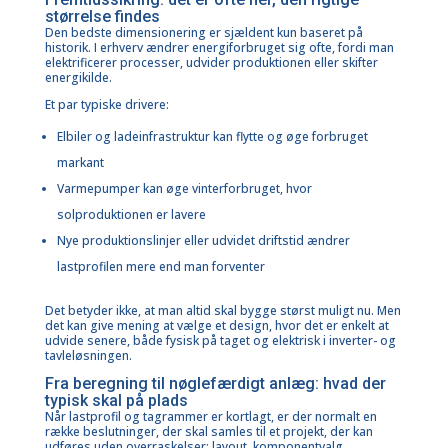
størrelse findes
Den bedste dimensionering er sjældent kun baseret på
historik. I erhverv ændrer energiforbruget sig ofte, fordi man
elektrificerer processer, udvider produktionen eller skifter
energikilde.
Et par typiske drivere:
Elbiler og ladeinfrastruktur kan flytte og øge forbruget
markant
Varmepumper kan øge vinterforbruget, hvor
solproduktionen er lavere
Nye produktionslinjer eller udvidet driftstid ændrer
lastprofilen mere end man forventer
Det betyder ikke, at man altid skal bygge størst muligt nu. Men
det kan give mening at vælge et design, hvor det er enkelt at
udvide senere, både fysisk på taget og elektrisk i inverter- og
tavleløsningen.
Fra beregning til nøglefærdigt anlæg: hvad der
typisk skal på plads
Når lastprofil og tagrammer er kortlagt, er der normalt en
række beslutninger, der skal samles til et projekt, der kan
udføres uden overraskelser: layout, komponentvalg,