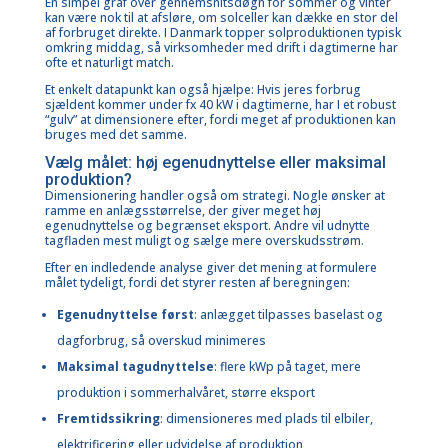
En simpel graf over gennemsnitsdøgn for sommer og vinter
kan være nok til at afsløre, om solceller kan dække en stor del
af forbruget direkte. I Danmark topper solproduktionen typisk
omkring middag, så virksomheder med drift i dagtimerne har
ofte et naturligt match.
Et enkelt datapunkt kan også hjælpe: Hvis jeres forbrug
sjældent kommer under fx 40 kW i dagtimerne, har I et robust
“gulv” at dimensionere efter, fordi meget af produktionen kan
bruges med det samme.
Vælg målet: høj egenudnyttelse eller maksimal
produktion?
Dimensionering handler også om strategi. Nogle ønsker at
ramme en anlægsstørrelse, der giver meget høj
egenudnyttelse og begrænset eksport. Andre vil udnytte
tagfladen mest muligt og sælge mere overskudsstrøm.
Efter en indledende analyse giver det mening at formulere
målet tydeligt, fordi det styrer resten af beregningen:
Egenudnyttelse først
: anlægget tilpasses baselast og
dagforbrug, så overskud minimeres
Maksimal tagudnyttelse
: flere kWp på taget, mere
produktion i sommerhalvåret, større eksport
Fremtidssikring
: dimensioneres med plads til elbiler,
elektrificering eller udvidelse af produktion