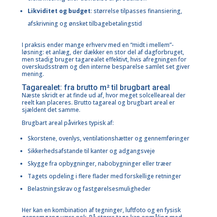
Likviditet og budget
: størrelse tilpasses finansiering,
afskrivning og ønsket tilbagebetalingstid
I praksis ender mange erhverv med en “midt i mellem”-
løsning: et anlæg, der dækker en stor del af dagforbruget,
men stadig bruger tagarealet effektivt, hvis afregningen for
overskudsstrøm og den interne besparelse samlet set giver
mening.
Tagarealet: fra brutto m² til brugbart areal
Næste skridt er at finde ud af, hvor meget solcelleareal der
reelt kan placeres. Brutto tagareal og brugbart areal er
sjældent det samme.
Brugbart areal påvirkes typisk af:
Skorstene, ovenlys, ventilationshætter og gennemføringer
Sikkerhedsafstande
til kanter og adgangsveje
Skygge
fra opbygninger, nabobygninger eller træer
Tagets opdeling i flere flader med forskellige retninger
Belastningskrav og fastgørelsesmuligheder
Her kan en kombination af tegninger, luftfoto og en fysisk