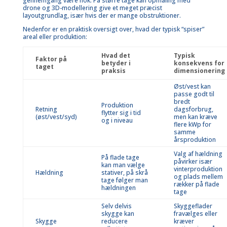
gennemgang være nok. På større tage kan opmåling med
drone og 3D-modellering give et meget præcist
layoutgrundlag, især hvis der er mange obstruktioner.
Nedenfor er en praktisk oversigt over, hvad der typisk “spiser”
areal eller produktion:
Hvad det
Typisk
Faktor på
betyder i
konsekvens for
taget
praksis
dimensionering
Øst/vest kan
passe godt til
bredt
Produktion
Retning
dagsforbrug,
flytter sig i tid
(øst/vest/syd)
men kan kræve
og i niveau
flere kWp for
samme
årsproduktion
Valg af hældning
På flade tage
påvirker især
kan man vælge
vinterproduktion
Hældning
stativer, på skrå
og plads mellem
tage følger man
rækker på flade
hældningen
tage
Selv delvis
Skyggeflader
skygge kan
fravælges eller
Skygge
reducere
kræver