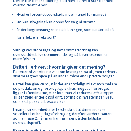
Derfor bør dimensionering altid have et “hvad sker der med
overskuddet?”-spor:
Hvad er forventet overskudsandel måned for måned?
Hvilken afregning kan opnås for salg af strøm?
Er der begrænsninger i nettilslutningen, som sætter et loft
for effekt eller eksport?
Særligt ved store tage og lavt sommerforbrug kan
overskuddet blive dominerende, og så bliver økonomien
mere følsom.
Batteri i erhverv: hvornår giver det mening?
Batterier
bliver ofte nævnt som løsningen på alt, men i erhverv
skal de regnes hjem på en anden måde end i private boliger.
Batteri kan give værdi, når der er et tydeligt mis-match mellem
solproduktion og forbrug, typisk hvis meget af forbruget
ligger i aftentimerne, eller hvis man vil reducere effekttoppe.
Til gengæld er der også drift, styring og investeringsniveau,
som skal passe til besparelsen.
I mange virksomheder er første skridt at dimensionere
solceller til et højt dagsforbrug og derefter vurdere batteri
som en fase 2, når man har målinger på den faktiske
overskudsprofil.
Fremtidssikring: det er ofte her, den rigtige