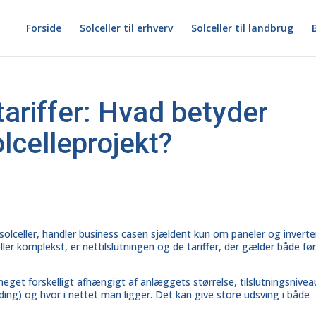
Forside
Solceller til erhverv
Solceller til landbrug
tariffer: Hvad betyder
olcelleprojekt?
 solceller, handler business casen sjældent kun om
paneler og inverte
ller komplekst, er nettilslutningen og de tariffer, der gælder både fø
get forskelligt afhængigt af anlæggets størrelse, tilslutningsnivea
g) og hvor i nettet man ligger. Det kan give store udsving i både