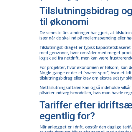
Tilslutningsbidrag og
til økonomi
De seneste års ændringer har gjort, at tilslut
især når de skal ind på mellemspænding eller hø
Tilslutningsbidraget er typisk kapacitetsbaseret
med geozoner, hvor områder med meget produkti
logisk ud fra netdrift, men kan være frustrerend
For projekter, hvor økonomien er følsom, kan de
Nogle gange er der et “sweet spot”, hvor et lid
tilslutningsbidrag eller krav om ekstra udstyr skif
Nettilslutningsaftalen kan også indeholde vilkår
påvirker indtægtsmodellen, hvis man havde re
Tariffer efter idrift
egentlig for?
Når anlægget er i drift, opstår den daglige tari