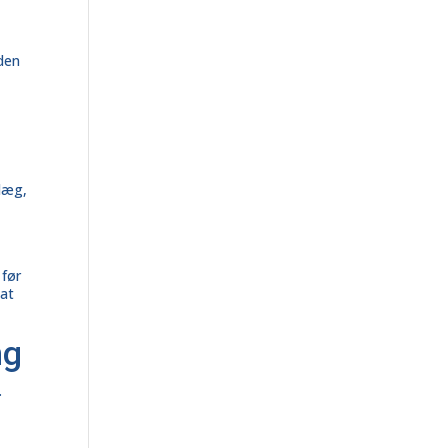
 den
nlæg,
 før
 at
ng
.