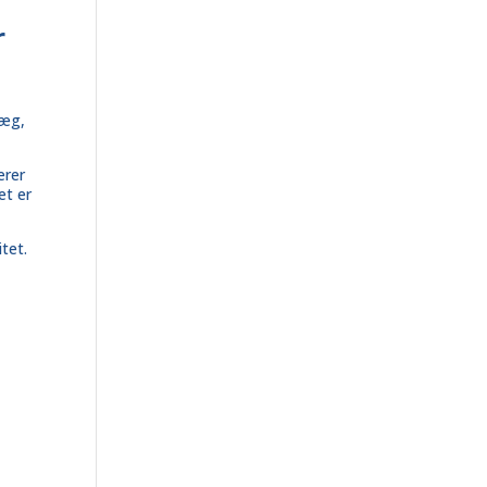
r
læg,
erer
et er
tet.