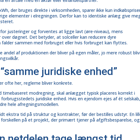
ia en aftale med en aktør eller elhandelspartner.
n kWh, der bruges direkte i virksomheden, sparer ikke kun indkøbsprise
øvrige elementer i elregningen. Derfor kan to identiske anlæg give me
steret.
for justeringer og forventes at ligge lavt (øre-niveau), mens
er over døgnet. Det betyder, at solceller kan reducere dyre
 falder sammen med forbruget eller hvis forbruget kan flyttes.
re andel af produktionen der bliver på egen måler, jo mere robust bliv
ngsvilkår.
g “samme juridiske enhed”
 ofte her, reglerne bliver konkrete.
d timebaseret modregning, skal anlægget typisk placeres korrekt i
forbrugsstedets juridiske enhed. Hvis en ejendom ejes af ét selskab
dre hele afregningsmodellen.
t ekstra tid på struktur og kontrakter, før der bestilles udstyr. En lil
e forskellen på et projekt, der primært tjener på afgiftsbesparelse, og
an netdelen tage længst tid