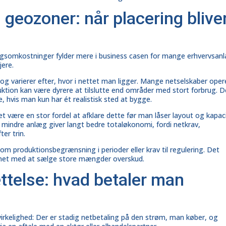
 geozoner: når placering blive
ningsomkostninger fylder mere i business casen for mange erhvervsan
jere.
 og varierer efter, hvor i nettet man ligger. Mange netselskaber oper
on kan være dyrere at tilslutte end områder med stort forbrug. D
e, hvis man kun har ét realistisk sted at bygge.
t være en stor fordel at afklare dette før man låser layout og kapaci
t mindre anlæg giver langt bedre totaløkonomi, fordi netkrav,
ter trin.
 om produktionsbegrænsning i perioder eller krav til regulering. Det
gnet med at sælge store mængder overskud.
sættelse: hvad betaler man
fvirkelighed: Der er stadig netbetaling på den strøm, man køber, og