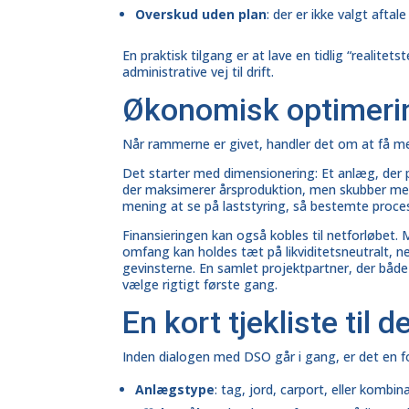
Overskud uden plan
: der er ikke valgt afta
En praktisk tilgang er at lave en tidlig “realitet
administrative vej til drift.
Økonomisk optimerin
Når rammerne er givet, handler det om at få me
Det starter med dimensionering: Et anlæg, der p
der maksimerer årsproduktion, men skubber mege
mening at se på laststyring, så bestemte processe
Finansieringen kan også kobles til netforløbet.
omfang kan holdes tæt på likviditetsneutralt, 
gevinsterne. En samlet projektpartner, der båd
vælge rigtigt første gang.
En kort tjekliste til
Inden dialogen med DSO går i gang, er det en fo
Anlægstype
: tag, jord, carport, eller kombin