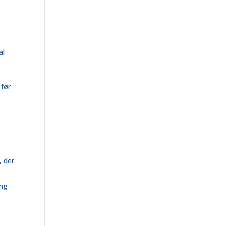
al
 før
, der
ing