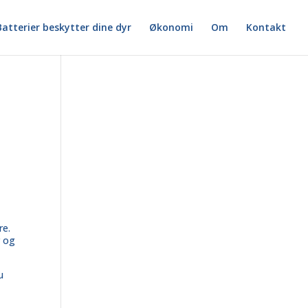
Batterier beskytter dine dyr
Økonomi
Om
Kontakt
re
.
r og
u