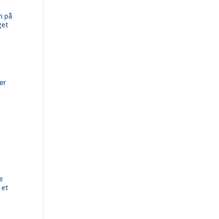
n på
get
er
,
le
 et