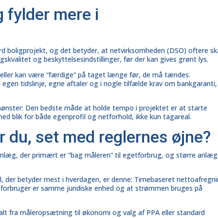
g fylder mere i
rd boligprojekt, og det betyder, at netvirksomheden (DSO) oftere sk
skvalitet og beskyttelsesindstillinger, før der kan gives grønt lys.
eller
kan være “færdige” på taget længe før, de må tændes.
ed egen tidslinje, egne aftaler og i nogle tilfælde krav om bankgaranti,
ter: Den bedste måde at holde tempo i projektet er at starte
d blik for både egenprofil og netforhold, ikke kun tagareal.
r du, set med reglernes øjne?
nlæg, der primært er “bag måleren” til egetforbrug, og større anlæg
, der betyder mest i hverdagen, er denne: Timebaseret nettoafregn
og forbruger er samme juridiske enhed og at strømmen bruges på
alt fra måleropsætning til økonomi og valg af PPA eller standard