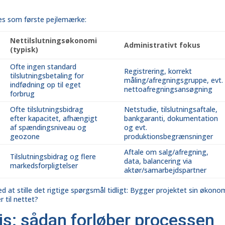
ges som første pejlemærke:
Nettilslutningsøkonomi
Administrativt fokus
(typisk)
Ofte ingen standard
Registrering, korrekt
tilslutningsbetaling for
måling/afregningsgruppe, evt.
indfødning op til eget
nettoafregningsansøgning
forbrug
Ofte tilslutningsbidrag
Netstudie, tilslutningsaftale,
efter kapacitet, afhængigt
bankgaranti, dokumentation
af spændingsniveau og
og evt.
geozone
produktionsbegrænsninger
Aftale om salg/afregning,
Tilslutningsbidrag og flere
data, balancering via
markedsforpligtelser
aktør/samarbejdspartner
 at stille det rigtige spørgsmål tidligt: Bygger projektet sin økono
 til nettet?
sis: sådan forløber processen