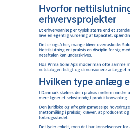
Hvorfor nettilslutnin
erhvervsprojekter
Et erhvervsanlæg er typisk større end et standa
lave en egentlig vurdering af kapacitet, spænding
Det er også her, mange bliver overraskede:
Solc
Nettilslutning er i praksis en disciplin for sig m
netaftalen kan underskrives.
Hos
Prima Solar ApS
møder man ofte samme møns
netdialogen tidligt og dimensionere anlægget me
Hvilken type anlæg e
I Danmark skelnes der i praksis mellem mindre a
mere ligner et selvstændigt produktionsanlæg.
Den juridiske og afregningsmæssige hovedregel
(nettomåling i praksis) kræver, at producent 
forbrugsstedet.
Det lyder enkelt, men det har konsekvenser for 