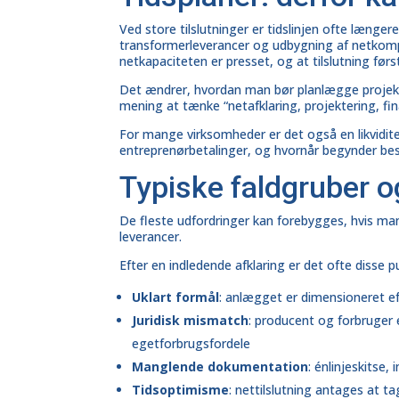
Ved store tilslutninger er tidslinjen ofte længe
transformerleverancer og udbygning af netkomp
netkapaciteten er presset, og at tilslutning førs
Det ændrer, hvordan man bør planlægge projekte
mening at tænke “netafklaring, projektering, fin
For mange virksomheder er det også en likviditet
entreprenørbetalinger, og hvornår begynder besp
Typiske faldgruber 
De fleste udfordringer kan forebygges, hvis ma
leverancer.
Efter en indledende afklaring er det ofte disse pu
Uklart formål
: anlægget er dimensioneret ef
Juridisk mismatch
: producent og forbruger 
egetforbrugsfordele
Manglende dokumentation
: énlinjeskitse,
Tidsoptimisme
: nettilslutning antages at 