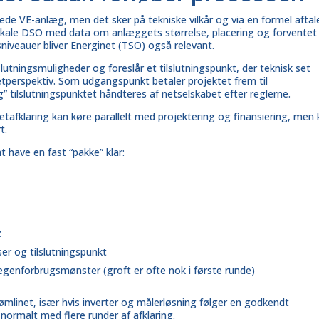
nede VE-anlæg, men det sker på tekniske vilkår og via en formel aftal
lokale DSO med data om anlæggets størrelse, placering og forventet
sniveauer bliver Energinet (TSO) også relevant.
lutningsmuligheder og foreslår et tilslutningspunkt, der teknisk set
netperspektiv. Som udgangspunkt betaler projektet frem til
” tilslutningspunktet håndteres af netselskabet efter reglerne.
 netafklaring kan køre parallelt med projektering og
finansiering
, men 
t.
 have en fast “pakke” klar:
t
er og tilslutningspunkt
egenforbrugsmønster (groft er ofte nok i første runde)
linet, især hvis inverter og målerløsning følger en godkendt
t normalt med flere runder af afklaring.