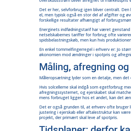
overskudsstrøm bliver afregnet til markedspris v
Det er her, selvforbrug igen bliver centralt. De
el, men typisk også en stor del af afgifter og 
forskellige resultater afhængigt af forbrugsmøn
Energinets indfødningstarif har været genstand 
netselskabernes tariffer for forbrug ofte varier
spidsbelastningskøb, men kun hvis produktionen
En enkel tommelfingerregel i erhverv er: Jo stør
økonomien mod ændringer i spotpris og afregni
Måling, afregning o
Måleropsætning lyder som en detalje, men det er
Hvis solcellerne skal indgå som egetforbrug me
afregningssystemet, og ejerskabet skal matche 
mens forbruget ligger hos et andet, kan det æn
Det er også grunden til, at erhverv ofte bruger lid
justering i ejerskab eller aftalestruktur kan vær
projekt, der primært skal leve af spotpris.
Tidsplaner: derfor k