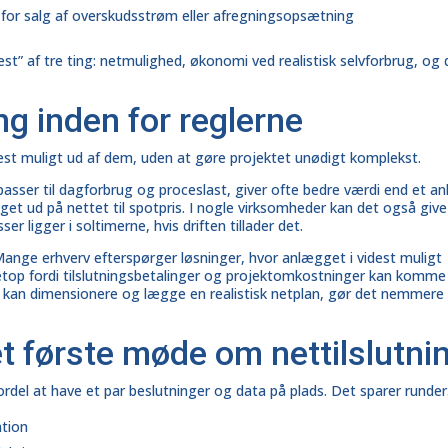
le for salg af overskudsstrøm eller afregningsopsætning
stest” af tre ting: netmulighed, økonomi ved realistisk selvforbrug, og
g inden for reglerne
st muligt ud af dem, uden at gøre projektet unødigt komplekst.
asser til dagforbrug og proceslast, giver ofte bedre værdi end et a
t ud på nettet til spotpris. I nogle virksomheder kan det også give
r ligger i soltimerne, hvis driften tillader det.
 Mange erhverv efterspørger løsninger, hvor anlægget i videst muligt
netop fordi tilslutningsbetalinger og projektomkostninger kan komme
e kan dimensionere og lægge en realistisk netplan, gør det nemmere
 det første møde om nettilslutni
rdel at have et par beslutninger og data på plads. Det sparer runder
ation