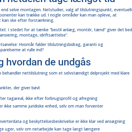
re end selve montagen. Netstudier, valg af tilslutningspunkt, eventuel
onenter kan trække ud. I nogle områder kan man opleve, at
t kan ske efter forstærkning.
t. I stedet for at tænke “bestil anlæg, montér, tænd” giver det be
ansiering, montage, idriftsættelse”.
søvelse: Hvornår falder tilslutningsbidrag, garanti og
arelserne at rulle ind?
og hvordan de undgås
n behandler nettilslutning som et selvstændigt delprojekt med klare
nkter, der giver bøvl:
ter tagareal, ikke efter
forbrugsprofil
og afregning
er ikke samme juridiske enhed, selv om man forventer
 inverterdata og beskyttelsesbeskrivelse er ikke klar ved ansøgning
tage uger, selv om netarbejde kan tage langt længere