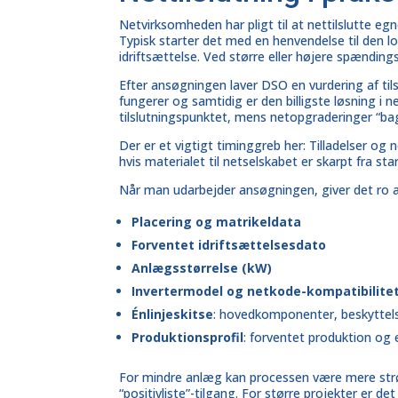
Netvirksomheden har pligt til at nettilslutte eg
Typisk starter det med en henvendelse til den 
idriftsættelse. Ved større eller højere spænding
Efter ansøgningen laver DSO en vurdering af tils
fungerer og samtidig er den billigste løsning i 
tilslutningspunktet, mens netopgraderinger “bag
Der er et vigtigt timinggreb her: Tilladelser og
hvis materialet til netselskabet er skarpt fra star
Når man udarbejder ansøgningen, giver det ro at
Placering og matrikeldata
Forventet idriftsættelsesdato
Anlægsstørrelse (kW)
Invertermodel og netkode-kompatibilite
Énlinjeskitse
: hovedkomponenter, beskyttels
Produktionsprofil
: forventet produktion og 
For mindre anlæg kan processen være mere strøm
“positivliste”-tilgang. For større projekter er de