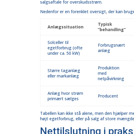
salgsaftale for overskudsstrøm.
Nedenfor er en forenklet oversigt, der kan bru
Typisk
Anlægssituation
“behandling”
Solceller til
Forbrugsnært
egetforbrug (ofte
anlæg
under ca. 50 kW)
Produktion
Større taganlæg
med
eller markanlæg
netpåvirkning
Anlæg hvor strøm
Producent
primært sælges
Tabellen kan ikke stå alene, men den hjælper med
højt egetforbrug, eller på salg af store mængder
Nettilslutning i prak