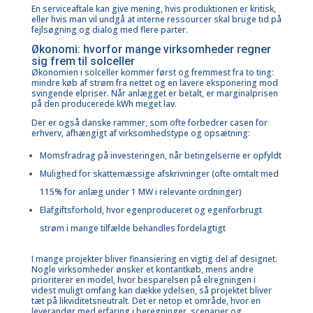
En serviceaftale kan give mening, hvis produktionen er kritisk,
eller hvis man vil undgå at interne ressourcer skal bruge tid på
fejlsøgning og dialog med flere parter.
Økonomi: hvorfor mange virksomheder regner
sig frem til solceller
Økonomien i solceller kommer først og fremmest fra to ting:
mindre køb af strøm fra nettet og en lavere eksponering mod
svingende elpriser. Når anlægget er betalt, er marginalprisen
på den producerede kWh meget lav.
Der er også danske rammer, som ofte forbedrer casen for
erhverv, afhængigt af virksomhedstype og opsætning:
Momsfradrag på investeringen, når betingelserne er opfyldt
Mulighed for skattemæssige afskrivninger (ofte omtalt med
115% for anlæg under 1 MW i relevante ordninger)
Elafgiftsforhold, hvor egenproduceret og egenforbrugt
strøm i mange tilfælde behandles fordelagtigt
I mange projekter bliver finansiering en vigtig del af designet.
Nogle virksomheder ønsker et kontantkøb, mens andre
prioriterer en model, hvor besparelsen på elregningen i
videst muligt omfang kan dække ydelsen, så projektet bliver
tæt på likviditetsneutralt. Det er netop et område, hvor en
leverandør med erfaring i beregninger, scenarier og