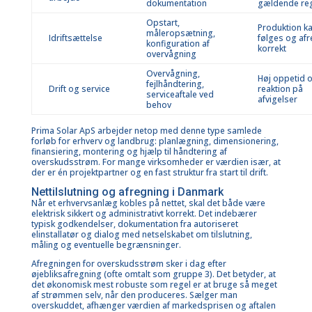
dokumentation
gældende reg
Opstart,
Produktion k
måleropsætning,
Idriftsættelse
følges og af
konfiguration af
korrekt
overvågning
Overvågning,
Høj oppetid o
fejlhåndtering,
Drift og service
reaktion på
serviceaftale ved
afvigelser
behov
Prima Solar ApS
arbejder netop med denne type samlede
forløb for erhverv og landbrug: planlægning, dimensionering,
finansiering, montering og hjælp til håndtering af
overskudsstrøm. For mange virksomheder er værdien især, at
der er én projektpartner og en fast struktur fra start til drift.
Nettilslutning og afregning i Danmark
Når et erhvervsanlæg kobles på nettet, skal det både være
elektrisk sikkert og administrativt korrekt. Det indebærer
typisk godkendelser, dokumentation fra autoriseret
elinstallatør og dialog med netselskabet om tilslutning,
måling og eventuelle begrænsninger.
Afregningen for overskudsstrøm sker i dag efter
øjebliksafregning (ofte omtalt som gruppe 3). Det betyder, at
det økonomisk mest robuste som regel er at bruge så meget
af strømmen selv, når den produceres. Sælger man
overskuddet, afhænger værdien af markedsprisen og aftalen