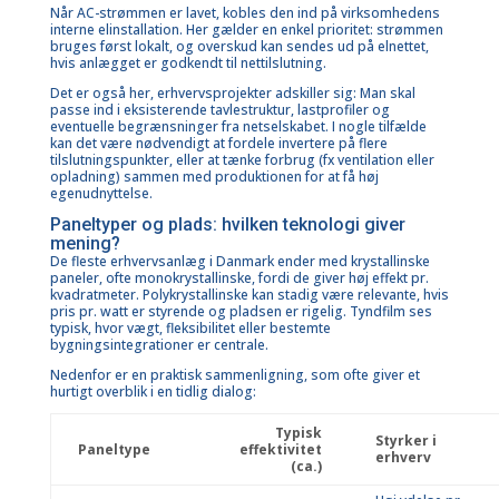
Når AC-strømmen er lavet, kobles den ind på virksomhedens
interne elinstallation. Her gælder en enkel prioritet: strømmen
bruges først lokalt, og overskud kan sendes ud på elnettet,
hvis anlægget er godkendt til nettilslutning.
Det er også her, erhvervsprojekter adskiller sig: Man skal
passe ind i eksisterende tavlestruktur, lastprofiler og
eventuelle begrænsninger fra netselskabet. I nogle tilfælde
kan det være nødvendigt at fordele invertere på flere
tilslutningspunkter, eller at tænke forbrug (fx ventilation eller
opladning) sammen med produktionen for at få høj
egenudnyttelse.
Paneltyper og plads: hvilken teknologi giver
mening?
De fleste erhvervsanlæg i Danmark ender med krystallinske
paneler, ofte monokrystallinske, fordi de giver høj effekt pr.
kvadratmeter. Polykrystallinske kan stadig være relevante, hvis
pris pr. watt er styrende og pladsen er rigelig. Tyndfilm ses
typisk, hvor vægt, fleksibilitet eller bestemte
bygningsintegrationer er centrale.
Nedenfor er en praktisk sammenligning, som ofte giver et
hurtigt overblik i en tidlig dialog:
Typisk
Styrker i
Paneltype
effektivitet
erhverv
(ca.)