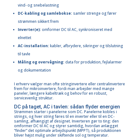
vind- og snebelastning
DC-kabling og samlebokse:
samler strenge og fører
strømmen sikkert frem
Inverter(e):
omformer DC til AC, synkroniseret med
elnettet
AC-installation:
kabler, afbrydere, sikringer og tilslutning
til tavle
Måling og overvågning:
data for produktion, fejlalarmer
og dokumentation
I erhverv vælger man ofte stringinvertere eller centralinvertere
frem for mikroinvertere, fordi man arbejder med mange
paneler, længere kabeltræk og behov for en robust,
servicevenlig struktur.
DC på taget, AC i tavlen: sådan flyder energien
Strømmen starter i panelerne som DC. Panelerne kobles i
strings, og hver string føres til en inverter eller til en DC-
samling, afhængigt af designet. Inverteren gør to ting: den
omformer DC til AC og styrer samtidig, hvordan anlægget
“finder” det optimale arbejdspunkt (MPPT), så produktionen
bliver højst mulig under skiftende sol og temperatur.