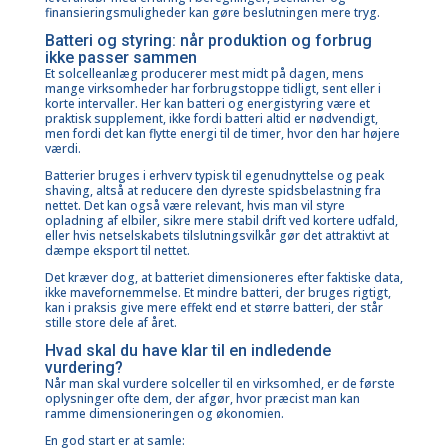
finansieringsmuligheder
kan gøre beslutningen mere tryg.
Batteri og styring: når produktion og forbrug
ikke passer sammen
Et solcelleanlæg producerer mest midt på dagen, mens
mange virksomheder har forbrugstoppe tidligt, sent eller i
korte intervaller. Her kan batteri og energistyring være et
praktisk supplement, ikke fordi batteri altid er nødvendigt,
men fordi det kan flytte energi til de timer, hvor den har højere
værdi.
Batterier bruges i erhverv typisk til egenudnyttelse og peak
shaving, altså at reducere den dyreste spidsbelastning fra
nettet. Det kan også være relevant, hvis man vil styre
opladning af elbiler, sikre mere stabil drift ved kortere udfald,
eller hvis netselskabets tilslutningsvilkår gør det attraktivt at
dæmpe eksport til nettet.
Det kræver dog, at batteriet dimensioneres efter faktiske data,
ikke mavefornemmelse. Et mindre batteri, der bruges rigtigt,
kan i praksis give mere effekt end et større batteri, der står
stille store dele af året.
Hvad skal du have klar til en indledende
vurdering?
Når man skal vurdere solceller til en virksomhed, er de første
oplysninger ofte dem, der afgør, hvor præcist man kan
ramme dimensioneringen og økonomien.
En god start er at samle: