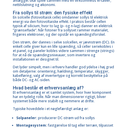
anlægget skal spille sammen med en virksomheds el-tavler,
nettilslutning og økonomi.
Fra sollys til strøm: den fysiske effekt
En solcelle (fotovoltaisk celle) omdanner sollys til elektrisk
energi via den fotovoltaiske effekt. I praksis består cellen
typisk af silicium, hvor to lag (p- og n-lag) danner en elektrisk
“grænseflade”. Når fotoner fra sollyset rammer materialet,
frigøres elektroner, og der opstår en spændingsforskel.
Den strøm, der dannes i selve solcellen, er jævnstrøm (DC). En
enkelt celle giver kun en lille spænding, så celler seriekobles i
et panel, og paneler kobles videre sammen i strenge (strings)
for at nå de spændingsniveauer, som invertere og
installationen er designet til.
Det lyder simpelt, men i erhverv handler god ydelse i høj grad
om detaljerne: orientering, hældning, temperatur, skygger,
kabelføring, valg af invertertype og korrekt beskyttelse på
både DC- og AC-siden.
Hvad består et erhvervsanlæg af?
Et erhvervsanlæg er et samlet system, hvor hver komponent
har en tydelig rolle. Når man dimensionerer rigtigt, bliver
systemet både mere stabilt og nemmere at drifte.
Typiske hoveddele i et nøglefærdigt anlæg er:
Solpaneler:
producerer DC-strøm ud fra sollys
Montagesystem:
fastgørelse til tag eller terræn, tilpasset