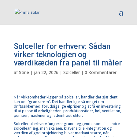
Solceller for erhverv: Sådan
virker teknologien og
værdikæden fra panel til måler
af
Stine
|
jan 22, 2026
|
Solceller
|
0 Kommentarer
Når virksomheder kigger på solceller, handler det sjældent
kun om “grøn strøm”. Det handler lige så meget om
driftssikkerhed, forudsigelige elpriser og at få en investering
til at passe til virkeligheden: produktionstider, køl, ventilation,
pumper, maskiner og ladeinfrastruktur.
Solceller til erhverv
fungerer grundlæggende som alle andre
solcelleanlæg, men skalaen, kravene til el-integration og
værdien af god projektering bliver markant større, når