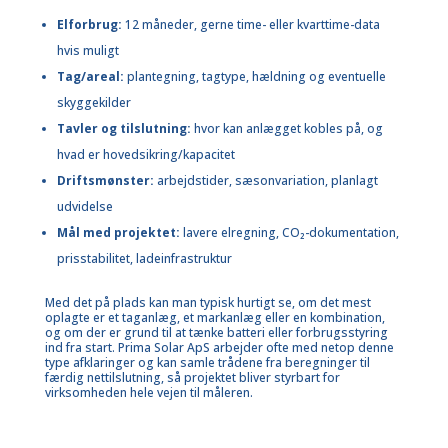
Elforbrug:
12 måneder, gerne time- eller kvarttime-data
hvis muligt
Tag/areal:
plantegning, tagtype, hældning og eventuelle
skyggekilder
Tavler og tilslutning:
hvor kan anlægget kobles på, og
hvad er hovedsikring/kapacitet
Driftsmønster:
arbejdstider, sæsonvariation, planlagt
udvidelse
Mål med projektet:
lavere elregning, CO₂-dokumentation,
prisstabilitet, ladeinfrastruktur
Med det på plads kan man typisk hurtigt se, om det mest
oplagte er et taganlæg, et markanlæg eller en kombination,
og om der er grund til at tænke batteri eller forbrugsstyring
ind fra start.
Prima Solar ApS
arbejder ofte med netop denne
type afklaringer og kan samle trådene fra beregninger til
færdig nettilslutning, så projektet bliver styrbart for
virksomheden hele vejen til måleren.