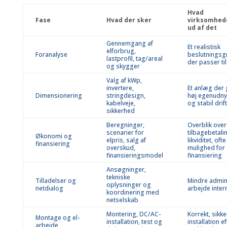
Hvad
Fase
Hvad der sker
virksomhed
ud af det
Gennemgang af
Et realistisk
elforbrug,
Foranalyse
beslutningsg
lastprofil, tag/areal
der passer til 
og skygger
Valg af kWp,
invertere,
Et anlæg der 
Dimensionering
stringdesign,
høj egenudny
kabelveje,
og stabil drift
sikkerhed
Beregninger,
Overblik over
scenarier for
tilbagebetali
Økonomi og
elpris, salg af
likviditet, of
finansiering
overskud,
mulighed for
finansieringsmodel
finansiering
Ansøgninger,
tekniske
Tilladelser og
Mindre admini
oplysninger og
netdialog
arbejde inter
koordinering med
netselskab
Montering, DC/AC-
Korrekt, sikke
Montage og el-
installation, test og
installation ef
arbejde