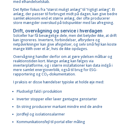
med elhandelselskab.
Det flytter fokus fra “størst muligt anlæg” til “rigtigt anlæg”. Et
anlæg, der passer til forbruget midt på dagen, kan give bedre
samlet økonomi end et større anlæg, der ofte producerer
store mængder overskud på tidspunkter med lav afregning.
Drift, overvågning og service i hverdagen
Solceller har få bevægelige dele, men det betyder ikke, at drift
kan ignoreres. Invertere, forbindelser, afbrydere og
netpåvirkninger kan give afvigelser, og selv små fejl kan koste
mange kWh over et år, hvis de ikke opdages.
Overvågning handler derfor om at gøre ydelsen målbar og
reaktionstiden kort. Mange anlæg kan følges via
inverterplatforme, og i større installationer kan data indgå i
mere samlet energioverblik, også til brug for ESG-
rapportering og CO₂-dokumentation.
I praksis er disse hændelser typiske at holde øje med:
Pludseligt fald i produktion
Inverter stopper eller laver gentagne genstarter
En string producerer markant mindre end de andre
Jordfejl og isolationsalarmer
Kommunikationsfejl til portal eller måling