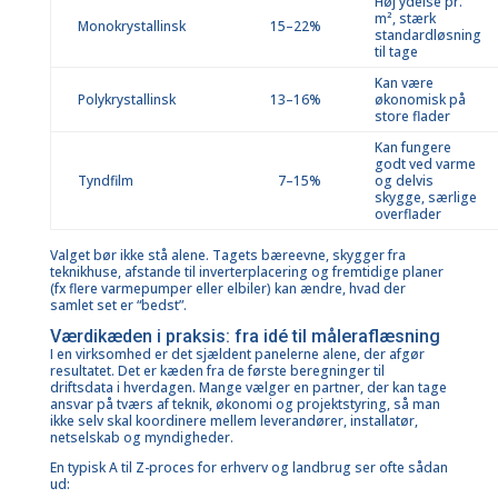
Høj ydelse pr.
m², stærk
Monokrystallinsk
15–22%
standardløsning
til tage
Kan være
Polykrystallinsk
13–16%
økonomisk på
store flader
Kan fungere
godt ved varme
Tyndfilm
7–15%
og delvis
skygge, særlige
overflader
Valget bør ikke stå alene. Tagets bæreevne, skygger fra
teknikhuse, afstande til inverterplacering og fremtidige planer
(fx flere varmepumper eller elbiler) kan ændre, hvad der
samlet set er “bedst”.
Værdikæden i praksis: fra idé til måleraflæsning
I en virksomhed er det sjældent panelerne alene, der afgør
resultatet. Det er kæden fra de første beregninger til
driftsdata i hverdagen. Mange vælger en partner, der kan tage
ansvar på tværs af teknik, økonomi og projektstyring, så man
ikke selv skal koordinere mellem leverandører, installatør,
netselskab og myndigheder.
En typisk A til Z-proces for erhverv og
landbrug
ser ofte sådan
ud: