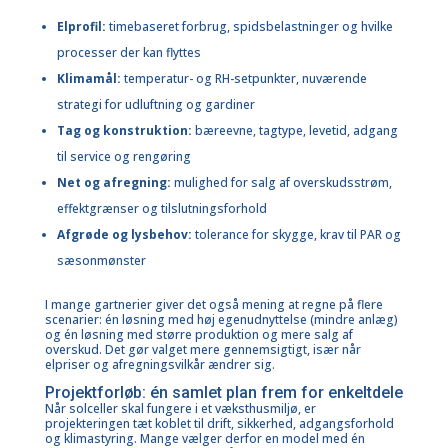
Elprofil:
timebaseret forbrug, spidsbelastninger og hvilke
processer der kan flyttes
Klimamål:
temperatur- og RH-setpunkter, nuværende
strategi for udluftning og gardiner
Tag og konstruktion:
bæreevne, tagtype, levetid, adgang
til service og rengøring
Net og afregning:
mulighed for salg af overskudsstrøm,
effektgrænser og tilslutningsforhold
Afgrøde og lysbehov:
tolerance for skygge, krav til PAR og
sæsonmønster
I mange gartnerier giver det også mening at regne på flere
scenarier: én løsning med høj egenudnyttelse (mindre anlæg)
og én løsning med større produktion og mere salg af
overskud. Det gør valget mere gennemsigtigt, især når
elpriser og afregningsvilkår ændrer sig.
Projektforløb: én samlet plan frem for enkeltdele
Når solceller skal fungere i et væksthusmiljø, er
projekteringen tæt koblet til drift, sikkerhed, adgangsforhold
og klimastyring. Mange vælger derfor en model med én