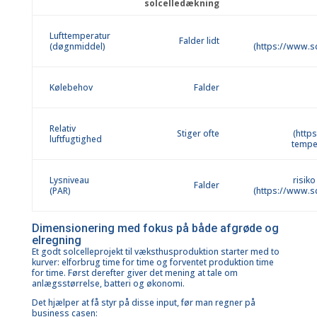
solcelledækning
Lufttemperatur
Falder lidt
(døgnmiddel)
(
https://www.sc
Kølebehov
Falder
Relativ
Stiger ofte
(
https
luftfugtighed
temper
Lysniveau
risik
Falder
(PAR)
(
https://www.sc
Dimensionering med fokus på både afgrøde og
elregning
Et godt solcelleprojekt til væksthusproduktion starter med to
kurver:
elforbrug time for time
og forventet produktion time
for time. Først derefter giver det mening at tale om
anlægsstørrelse, batteri og økonomi.
Det hjælper at få styr på disse input, før man regner på
business casen
: