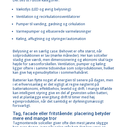
Det ses tit i disse kategorier:
Vækstlys (LED og øvrig belysning)
Ventilation og recirkulationsventilatorer
Pumper til vanding, gødning og cirkulation
Varmepumper og elbaserede varmeløsninger
Køling, affugtning og styringer/automation
Belysning er en særlig case: Behovet er ofte størst, når
solproduktionen er lav (mørke måneder). Her kan solceller
stadig give værdi, men dimensionering og økonomi skal tage
højde for sæsonforskellen. Ventilation, pumper og køling
ligger oftere i samme tidsvindue som solproduktionen, hvilket
kan give høj egenudnyttelse i sommerhalvåret.
Batterier kan flytte noget af energien til senere på dagen
, men
i et erhvervsanlæg er det vigtigt at regne nøgternt på
batteriøkonomi, effektbehov, levetid og drift. I mange tilfælde
kan intelligent styring give en del af gevinsten uden batteri,
ved at planlægge energitung drift til timer med høj
egenproduktion, når det samtidig er dyrkningsmæssigt
forsvarligt.
Tag, facade eller fritstående: placering betyder
mere end mange tror
Tagmonterede solceller
giver ofte den mest jævne skygge