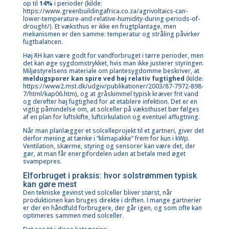
op til
14%
i perioder (kilde:
https://www.greenbuildingafrica.co.za/agrivoltaics-can-
lower-temperature-and-relative-humidity-during-periods-of-
drought/
). Et væksthus er ikke en frugtplantage, men
mekanismen er den samme: temperatur og stråling påvirker
fugtbalancen.
Høj RH kan være godt for vandforbruget i tørre perioder, men
det kan øge sygdomstrykket, hvis man ikke justerer styringen.
Miljøstyrelsens materiale om plantesygdomme beskriver, at
meldugsporer kan spire ved høj relativ fugtighed
(kilde:
https://www2.mst.dk/udgiv/publikationer/2003/87-7972-898-
7/html/kap06.htm
), og at gråskimmel typisk kræver frit vand
og derefter høj fugtighed for at etablere infektion. Det er en
vigtig påmindelse om, at solceller på væksthuset bør følges
af en plan for luftskifte, luftcirkulation og eventuel affugtning.
Når man planlægger et solcelleprojekt til et gartneri, giver det
derfor mening at tænke i “klimapakke” frem for kun i kWp.
Ventilation, skærme, styring og sensorer kan være det, der
gør, at man får energifordelen uden at betale med øget
svampepres.
Elforbruget i praksis: hvor solstrømmen typisk
kan gøre mest
Den tekniske gevinst ved solceller bliver størst, når
produktionen kan bruges direkte i driften. I mange gartnerier
er der en håndfuld forbrugere, der går igen, og som ofte kan
optimeres sammen med solceller.