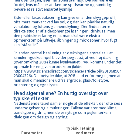
hen over dagen, især når solen står højt. Det kan være en
fordel, hvis målet er at dæmpe spidsvarme og samtidig
bevare et relativt ensartet lysmiljø.
Side- eller facadeplacering kan give en anden skyggeprofil,
ofte mere markant ved lav sol, og den kan påvirke naturlig
ventilation og luftens gennemskylning. Der findes færre
direkte studier af sideophængte løsninger i drivhuse, men
den praktiske erfaring er, at man skal være ekstra
opmærksom på luftveje, åbninger og mikrozoner, hvor fugt
kan “stå stille”.
En anden central beslutning er dækningens størrelse. I et
simuleringseksempel blev der peget på, at ved høj dækning
(over omkring 20%) kunne lysniveauet (PAR) komme under det
optimale for en given produktion (kilde:
https://www.sciencedirect.com/science/article/pii/S01968904
23004326
). Det betyder ikke, at 20% altid er for meget, men at
man skal dimensionere ud fra afgrøde, glas-/folietype,
orientering og egne lystal.
Hvad siger tallene? En hurtig oversigt over
typiske effekter
Nedenstående tabel samler nogle af de effekter, der ofte ses i
undersøgelser og simuleringer. Tallene varierer med klima,
paneltype og drift, men de er nyttige som pejlemærker i
dialogen om design og styring.
Typisk retning
Parameter
ved mere