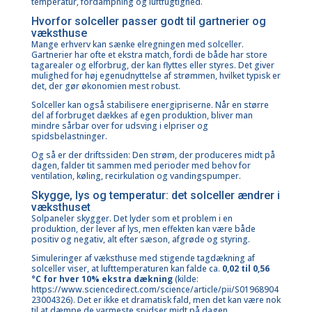
temperatur, fordampning og luftfugtighed.
Hvorfor solceller passer godt til gartnerier og
væksthuse
Mange erhverv kan sænke elregningen med solceller
.
Gartnerier har ofte et ekstra match, fordi de både har store
tagarealer og elforbrug, der kan flyttes eller styres. Det giver
mulighed for høj egenudnyttelse af strømmen, hvilket typisk er
det, der gør økonomien mest robust.
Solceller kan også stabilisere energipriserne. Når en større
del af forbruget dækkes af egen produktion, bliver man
mindre sårbar over for udsving i elpriser og
spidsbelastninger.
Og så er der driftssiden: Den strøm, der produceres midt på
dagen, falder tit sammen med perioder med behov for
ventilation, køling, recirkulation og vandingspumper.
Skygge, lys og temperatur: det solceller ændrer i
væksthuset
Solpaneler skygger. Det lyder som et problem i en
produktion, der lever af lys, men effekten kan være både
positiv og negativ, alt efter sæson, afgrøde og styring.
Simuleringer af væksthuse med stigende tagdækning af
solceller viser, at lufttemperaturen kan falde ca.
0,02 til 0,56
°C for hver 10% ekstra dækning
(kilde:
https://www.sciencedirect.com/science/article/pii/S01968904
23004326
). Det er ikke et dramatisk fald, men det kan være nok
til at dæmpe de varmeste spidser midt på dagen.