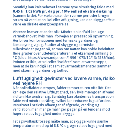
Samtidig kan kølebehovet i samme type simulering falde med
0,45 til 1,02 kWh pr. dag pr. 10%-enhed ekstra dækning
(samme kilde). For væksthuse, der i varme perioder bruger
strøm på ventilation, køl eller affugtning, kan den skyggeeffekt
være en direkte energibesparelse.
Vinteren kræver et andet blik: Mindre solindfald kan øge
varmebehovet, hvis man i forvejen er presset på opvarmning.
Her bliver kombinationen med termiske gardiner og
klimastyring vigtig. Studier af skygge og termiske
rulleskodder peger på, at man om natten kan holde indeluften
flere grader over udetemperaturen, i et eksempel omkring
5
°C
(kilde:
https://www.mdpi.com/1996-1073/12/13/2589/htm
).
Pointen er ikke, at solceller “isolérer” som et varmetæppe,
men at de kan indgå i et samlet varmetabsmønster sammen
med skærme, gardiner og tæthed.
Luftfugtighed: gevinster ved lavere varme, risiko
ved højere RH
Når solindfaldet dæmpes, falder temperaturen ofte lidt. Det
kan øge den relative luftfugtighed, selv hvis mængden af vand
i luften ikke ændrer sig. Samtidig kan planternes transpiration
falde ved mindre stråling, hvilket kan reducere fugttilførslen.
Resultatet i praksis afhænger af afgrøde, vanding og
ventilation, men mange målinger peger på en tendens mod
højere relativ fugtighed under skygge.
I et agrivoltaisk forsøg målte man, at skygge kunne sænke
temperaturen med op til
3,8 °C
og øge relativ fugtighed med