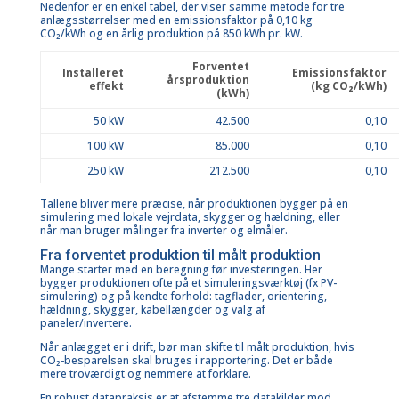
Nedenfor er en enkel tabel, der viser samme metode for tre
anlægsstørrelser med en emissionsfaktor på 0,10 kg
CO₂/kWh og en årlig produktion på 850 kWh pr. kW.
Forventet
Installeret
Emissionsfaktor
årsproduktion
effekt
(kg CO₂/kWh)
(kWh)
50 kW
42.500
0,10
100 kW
85.000
0,10
250 kW
212.500
0,10
Tallene bliver mere præcise, når produktionen bygger på en
simulering med lokale vejrdata, skygger og hældning, eller
når man bruger målinger fra inverter og elmåler.
Fra forventet produktion til målt produktion
Mange starter med en beregning før investeringen. Her
bygger produktionen ofte på et simuleringsværktøj (fx PV-
simulering) og på kendte forhold: tagflader, orientering,
hældning, skygger, kabellængder og valg af
paneler/invertere.
Når anlægget er i drift, bør man skifte til målt produktion, hvis
CO₂-besparelsen skal bruges i rapportering. Det er både
mere troværdigt og nemmere at forklare.
En robust datapraksis er at afstemme tre datakilder mod