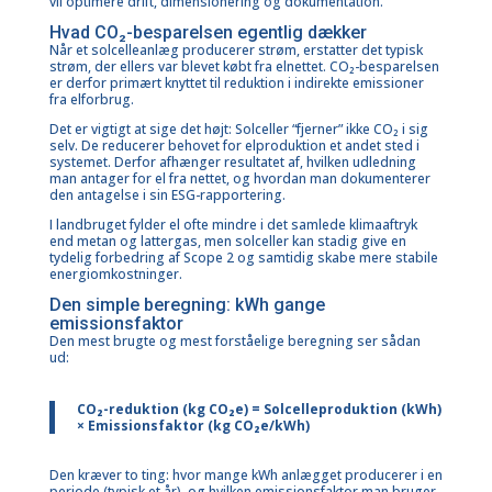
vil optimere drift, dimensionering og dokumentation.
Hvad CO₂-besparelsen egentlig dækker
Når et solcelleanlæg producerer strøm, erstatter det typisk
strøm, der ellers var blevet købt fra elnettet. CO₂-besparelsen
er derfor primært knyttet til reduktion i indirekte emissioner
fra elforbrug.
Det er vigtigt at sige det højt: Solceller “fjerner” ikke CO₂ i sig
selv. De reducerer behovet for elproduktion et andet sted i
systemet. Derfor afhænger resultatet af, hvilken udledning
man antager for el fra nettet, og hvordan man dokumenterer
den antagelse i sin ESG-rapportering.
I landbruget fylder el ofte mindre i det samlede klimaaftryk
end metan og lattergas, men solceller kan stadig give en
tydelig forbedring af Scope 2 og samtidig skabe mere stabile
energiomkostninger.
Den simple beregning: kWh gange
emissionsfaktor
Den mest brugte og mest forståelige beregning ser sådan
ud:
CO₂-reduktion (kg CO₂e) = Solcelleproduktion (kWh)
× Emissionsfaktor (kg CO₂e/kWh)
Den kræver to ting: hvor mange kWh anlægget producerer i en
periode (typisk et år), og hvilken emissionsfaktor man bruger