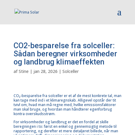
CO2-besparelse fra solceller:
Sådan beregner virksomheder
og landbrug klimaeffekten
af
Stine
|
jan 28, 2026
|
Solceller
CO₂-besparelse fra solceller er et af de mest konkrete tal, man
kan tage med ind i et klimaregnskab. Alligevel opstår der tit
tvivl om, hvad man må regne med, hvilke emissionsfaktorer
man skal bruge, og hvordan man håndterer egenforbrug
kontra overskudsstrøm.
For virksomheder og landbrug er det en fordel at skille
beregningen i to: først en enkel og gennemsigtig metode til
rapportering, og derefter et mere detaljeret billede, når man