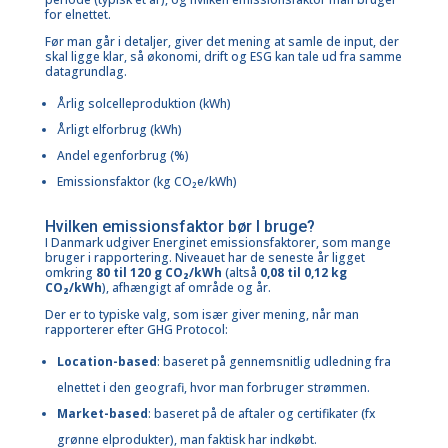
for elnettet.
Før man går i detaljer, giver det mening at samle de input, der
skal ligge klar, så økonomi, drift og ESG kan tale ud fra samme
datagrundlag.
Årlig solcelleproduktion (kWh)
Årligt elforbrug (kWh)
Andel egenforbrug (%)
Emissionsfaktor (kg CO₂e/kWh)
Hvilken emissionsfaktor bør I bruge?
I Danmark udgiver Energinet emissionsfaktorer, som mange
bruger i rapportering. Niveauet har de seneste år ligget
omkring
80 til 120 g CO₂/kWh
(altså
0,08 til 0,12 kg
CO₂/kWh
), afhængigt af område og år.
Der er to typiske valg, som især giver mening, når man
rapporterer efter GHG Protocol:
Location-based
: baseret på gennemsnitlig udledning fra
elnettet i den geografi, hvor man forbruger strømmen.
Market-based
: baseret på de aftaler og certifikater (fx
grønne elprodukter), man faktisk har indkøbt.