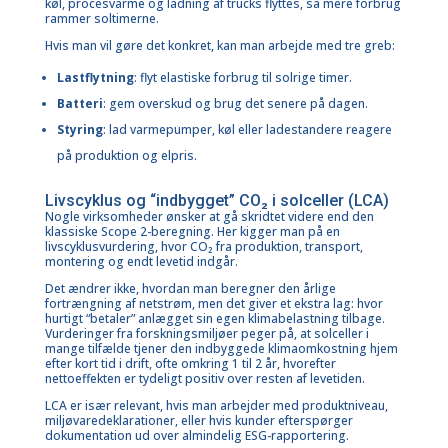
køl, procesvarme og ladning af trucks flyttes, så mere forbrug
rammer soltimerne.
Hvis man vil gøre det konkret, kan man arbejde med tre greb:
Lastflytning
: flyt elastiske forbrug til solrige timer.
Batteri
: gem overskud og brug det senere på dagen.
Styring
: lad varmepumper, køl eller ladestandere reagere
på produktion og elpris.
Livscyklus og “indbygget” CO₂ i solceller (LCA)
Nogle virksomheder ønsker at gå skridtet videre end den
klassiske Scope 2-beregning. Her kigger man på en
livscyklusvurdering, hvor CO₂ fra produktion, transport,
montering og endt levetid indgår.
Det ændrer ikke, hvordan man beregner den årlige
fortrængning af netstrøm, men det giver et ekstra lag: hvor
hurtigt “betaler” anlægget sin egen klimabelastning tilbage.
Vurderinger fra forskningsmiljøer peger på, at solceller i
mange tilfælde tjener den indbyggede klimaomkostning hjem
efter kort tid i drift, ofte omkring 1 til 2 år, hvorefter
nettoeffekten er tydeligt positiv over resten af levetiden.
LCA er især relevant, hvis man arbejder med produktniveau,
miljøvaredeklarationer, eller hvis kunder efterspørger
dokumentation ud over almindelig ESG-rapportering.