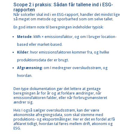
Scope 2 i praksis: Sådan får tallene ind i ESG-
rapporten
Når solceller skal ind i en ESG-rapport, handler det mindst lige
så meget om metode og sporbarhed som om selve tallet.
En god intern note til beregningen indeholder typisk:
Metode
: kWh × emissionsfaktor, og om I bruger location-
based eller market-based.
Kilder
: hvor emissionsfaktoren kommer fra, og hvilke
produktionsdata der er brugt.
Afgrænsning
: om I medregner overskudsstrøm, og
hvordan.
Den type dokumentation gør det lettere at gentage
beregningen år for år og at forklare ændringer, når
emissionsfaktoren falder, eller når forbrugsmønsteret
ændrer sig.
Hvis I også sælger overskudsstrøm, kan der være
økonomiske afregningsdata, som skal stemme med
produktions- og eksportmålinger. Her er det en fordel at få
afklaret tidligt, hvordan tal føres mellem drift, økonomi og
ESG.