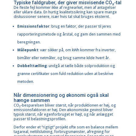
Typiske faldgruber, der giver misvisende CO₂-tal
De fleste fejl kommer ikke af regnearket, men af antagelser
eller uklare data. En hurtig kvalitetssikring kan spare mange
diskussioner senere, især hvis tal skal bruges eksternt.
Emissionsfaktor
: brug en faktor, der passer til jeres
rapporteringsmetode og årstal, og gem den sammen med
beregningen.
Målepunkt
: vær sikker på, om kWh kommer fra inverter,
bimåler eller netmåler, og brug samme kilde hvert år.
Dobbelttælling
: undgå at tælle både solproduktion og
grønne certifikater som fuld reduktion uden at beskrive
metoden.
Når dimensionering og økonomi også skal
hænge sammen
CO₂-besparelsen bliver størst, når produktionen er høj, og
emissionsfaktoren er høj. Den økonomiske gevinst bliver
typisk størst, når egenforbruget er højt, og når anlægget
passer til belastningsprofilen.
Derfor ender et “rigtigt” projekt ofte som en balance mellem
tagareal, nettilslutning, forbrugsmønster, afregning for