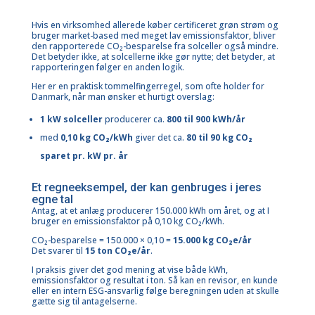
Hvis en virksomhed allerede køber certificeret grøn strøm og
bruger market-based med meget lav emissionsfaktor, bliver
den rapporterede CO₂-besparelse fra solceller også mindre.
Det betyder ikke, at solcellerne ikke gør nytte; det betyder, at
rapporteringen følger en anden logik.
Her er en praktisk tommelfingerregel, som ofte holder for
Danmark, når man ønsker et hurtigt overslag:
1 kW solceller
producerer ca.
800 til 900 kWh/år
med
0,10 kg CO₂/kWh
giver det ca.
80 til 90 kg CO₂
sparet pr. kW pr. år
Et regneeksempel, der kan genbruges i jeres
egne tal
Antag, at et anlæg producerer 150.000 kWh om året, og at I
bruger en emissionsfaktor på 0,10 kg CO₂/kWh.
CO₂-besparelse = 150.000 × 0,10 =
15.000 kg CO₂e/år
Det svarer til
15 ton CO₂e/år
.
I praksis giver det god mening at vise både kWh,
emissionsfaktor og resultat i ton. Så kan en revisor, en kunde
eller en intern ESG-ansvarlig følge beregningen uden at skulle
gætte sig til antagelserne.