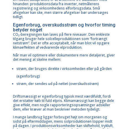
hinanden: produktionsdata fra
inverter
, netmålerens
registrering og virksomhedens elforbrugsdata. Små
afvigelser kan ske, men større afvigelser bør undersøges
tidligt.
Egenforbrug, overskudsstrøm og hvorfor timing
betyder noget
CO₂-beregningen kan laves på flere niveauer. Den enkleste
tilgang bruger hele solcelleproduktionen som “fortrængt
netstrøm”. Det er ofte acceptabelt, når man blot vil opgøre
klimaeffekten af vedvarende elproduktion.
Når man vil optimere eller dokumentere mere detaljeret, giver
det mening at skelne mellem:
strøm, der bruges direkte i virksomheden eller på gården
(egenforbrug)
strøm, der sendes ud på nettet (overskudsstrøm)
Driftsmæssigt er egenforbrug typisk mest værdifuldt, fordi
det erstatter køb til fuld elpris. Klimamæssigt kan begge dele
give effekt, men nogle rapporteringsopsætninger adskiller
dem, eller kræver at man beskriver metoden tydeligt.
I mange landbrug ligger forbruget højt om morgenen og
sidst på eftermiddagen, mens solproduktionen topper midt
på dagen. I produktionsvirksomheder kan skiftehold, trykluft,